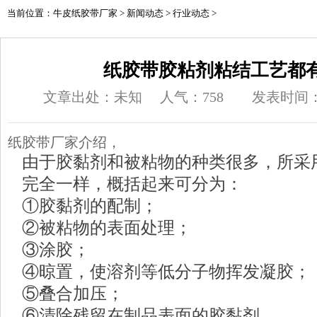
当前位置：
牛皮纸胶带厂家
>
新闻动态
>
行业动态
>
纸胶带胶粘剂粘结工艺都
文章出处：未知
人气：
758
发表时间：20
纸胶带
厂家介绍，
由于胶黏剂和被粘物的种类很多，所采
完全一样，概括起来可分为：
①胶黏剂的配制；
②被粘物的表面处理；
③涂胶；
④晾置，使溶剂等低分子物挥发凝胶；
⑤叠合加压；
⑥清除残留在制品表面的胶黏剂。