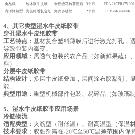
食品级
纯木浆牛皮纸
食用级马铃薯淀粉
3个月
FDA 21CFR175.300
海洋降解型
海藻纤维复合纸
海藻多糖胶
2个月
OK Biodegradable
​4、其它类型湿水牛皮纸胶带
​穿孔湿水牛皮纸胶带
工艺特点
：基材复合塑料薄膜后进行激光打孔，
导致包装内霉变。
应用领域
：需透气包装的农产品（如新鲜果蔬）
料）。
​分层牛皮纸胶带
结构设计
：多层牛皮纸叠加，层间涂布胶黏剂，
能。
典型用途
：重型机械部件包装、易碎品（如玻璃
​5、湿水牛皮纸胶带应用场景
​冷链物流
适配类型
：夹筋型（耐低温）、耐高温型（保温
技术要求
：胶黏剂需在-20℃至50℃温差范围内