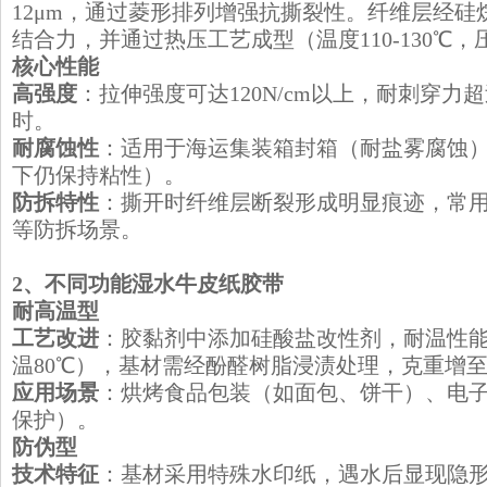
12μm，通过菱形排列增强抗撕裂性。纤维层经
结合力，并通过热压工艺成型（温度110-130℃，压力0
核心性能
高强度
：拉伸强度可达120N/cm以上，耐刺穿力超
时。
耐腐蚀性
：适用于海运集装箱封箱（耐盐雾腐蚀）
下仍保持粘性）。
防拆特性
：撕开时纤维层断裂形成明显痕迹，常
等防拆场景。
​2、不同功能湿水牛皮纸胶带
​耐高温型
工艺改进
：胶黏剂中添加硅酸盐改性剂，耐温性能
温80℃），基材需经酚醛树脂浸渍处理，克重增至15
应用场景
：烘烤食品包装（如面包、饼干）、电
保护）。
​防伪型
技术特征
：基材采用特殊水印纸，遇水后显现隐形