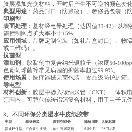
胶层添加光变材料，开封后产生不可逆的颜色变
典型用途
：药品封口（防篡改）、奢侈品包装（
​印刷型
表面处理
：基材经电晕处理（达因值38-42）以
需控制网点扩大率小于15%。
应用领域
：品牌定制包装（如礼品盒封口）、物
或二维码）。
​抗菌型
添加剂
：胶黏剂中复合纳米银粒子（浓度50-100
色葡萄球菌等常见病菌的抑菌率超过99.9%。
使用场景
：医疗器械无菌包装、食品级防护封箱
​导电型
材料创新
：胶层中掺入碳纳米管（CNT），体积电阻率控
范围内，可替代传统铝箔复合材料，用于电子元
​3、不同环保分类湿水牛皮纸胶带
​类型
​基材来源
​胶黏剂成分
​降解周期
​认证标准
普通环保型
混合浆牛皮纸
改性玉米淀粉
6-8个月
FSC认证