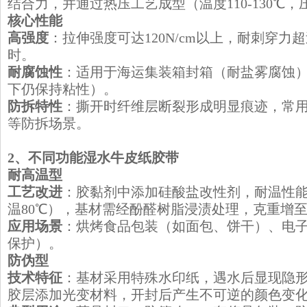
结合力，并通过热压工艺成型（温度110-130℃，压力0
核心性能
高强度
：拉伸强度可达120N/cm以上，耐刺穿力超
时。
耐腐蚀性
：适用于海运集装箱封箱（耐盐雾腐蚀）
下仍保持粘性）。
防拆特性
：撕开时纤维层断裂形成明显痕迹，常
等防拆场景。
​2、不同功能湿水牛皮纸胶带
​耐高温型
工艺改进
：胶黏剂中添加硅酸盐改性剂，耐温性能
温80℃），基材需经酚醛树脂浸渍处理，克重增至15
应用场景
：烘烤食品包装（如面包、饼干）、电
保护）。
​防伪型
技术特征
：基材采用特殊水印纸，遇水后显现隐形
胶层添加光变材料，开封后产生不可逆的颜色变