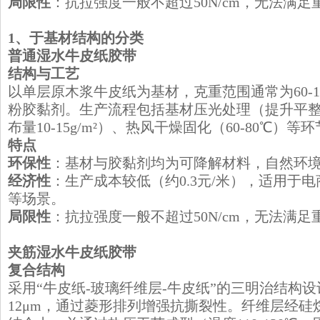
局限性
：抗拉强度一般不超过50N/cm，无法满
1、于基材结构的分类
​普通湿水牛皮纸胶带
结构与工艺
以单层原木浆牛皮纸为基材，克重范围通常为60-12
粉胶黏剂。生产流程包括基材压光处理（提升平
布量10-15g/m²）、热风干燥固化（60-80℃）等
特点
环保性
：基材与胶黏剂均为可降解材料，自然环境
经济性
：生产成本较低（约0.3元/米），适用于
等场景。
局限性
：抗拉强度一般不超过50N/cm，无法满
​夹筋湿水牛皮纸胶带
复合结构
采用“牛皮纸-玻璃纤维层-牛皮纸”的三明治结构设
12μm，通过菱形排列增强抗撕裂性。纤维层经