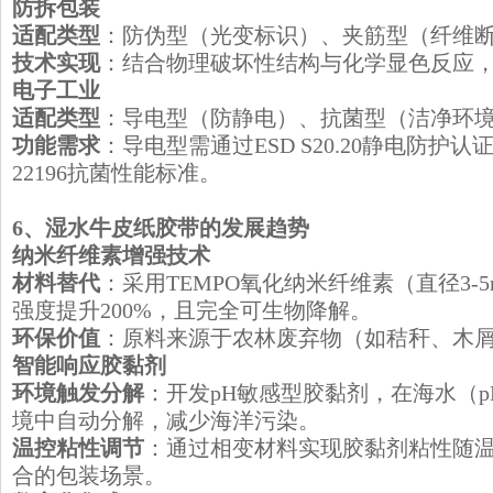
​防拆包装
适配类型
：防伪型（光变标识）、夹筋型（纤维
技术实现
：结合物理破坏性结构与化学显色反应
​电子工业
适配类型
：导电型（防静电）、抗菌型（洁净环
功能需求
：导电型需通过ESD S20.20静电防护认
22196抗菌性能标准。
​6、湿水牛皮纸胶带的发展趋势
​纳米纤维素增强技术
材料替代
：采用TEMPO氧化纳米纤维素（直径3-
强度提升200%，且完全可生物降解。
环保价值
：原料来源于农林废弃物（如秸秆、木
​智能响应胶黏剂
环境触发分解
：开发pH敏感型胶黏剂，在海水（pH 
境中自动分解，减少海洋污染。
温控粘性调节
：通过相变材料实现胶黏剂粘性随
合的包装场景。