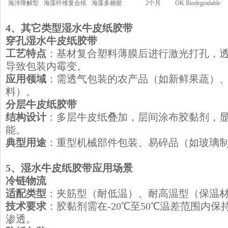
海洋降解型
海藻纤维复合纸
海藻多糖胶
2个月
OK Biodegradable
​4、其它类型湿水牛皮纸胶带
​穿孔湿水牛皮纸胶带
工艺特点
：基材复合塑料薄膜后进行激光打孔，
导致包装内霉变。
应用领域
：需透气包装的农产品（如新鲜果蔬）
料）。
​分层牛皮纸胶带
结构设计
：多层牛皮纸叠加，层间涂布胶黏剂，
能。
典型用途
：重型机械部件包装、易碎品（如玻璃
​5、湿水牛皮纸胶带应用场景
​冷链物流
适配类型
：夹筋型（耐低温）、耐高温型（保温
技术要求
：胶黏剂需在-20℃至50℃温差范围内
渗透。