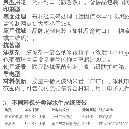
典型用途
：药品封口（防篡改）、奢侈品包装（
​印刷型
表面处理
：基材经电晕处理（达因值38-42）以
需控制网点扩大率小于15%。
应用领域
：品牌定制包装（如礼品盒封口）、物
或二维码）。
​抗菌型
添加剂
：胶黏剂中复合纳米银粒子（浓度50-100
色葡萄球菌等常见病菌的抑菌率超过99.9%。
使用场景
：医疗器械无菌包装、食品级防护封箱
​导电型
材料创新
：胶层中掺入碳纳米管（CNT），体积电阻率控
范围内，可替代传统铝箔复合材料，用于电子元
​3、不同环保分类湿水牛皮纸胶带
​类型
​基材来源
​胶黏剂成分
​降解周期
​认证标准
普通环保型
混合浆牛皮纸
改性玉米淀粉
6-8个月
FSC认证
食品级
纯木浆牛皮纸
食用级马铃薯淀粉
3个月
FDA 21CFR175.300