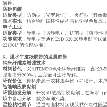
渗透。
​防拆包装
适配类型
：防伪型（光变标识）、夹筋型（纤维
技术实现
：结合物理破坏性结构与化学显色反应
​电子工业
适配类型
：导电型（防静电）、抗菌型（洁净环
功能需求
：导电型需通过ESD S20.20静电防护认
22196抗菌性能标准。
​6、湿水牛皮纸胶带的发展趋势
​纳米纤维素增强技术
材料替代
：采用TEMPO氧化纳米纤维素（直径3-
强度提升200%，且完全可生物降解。
环保价值
：原料来源于农林废弃物（如秸秆、木
​智能响应胶黏剂
环境触发分解
：开发pH敏感型胶黏剂，在海水（pH 
境中自动分解，减少海洋污染。
温控粘性调节
：通过相变材料实现胶黏剂粘性随