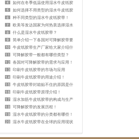
如何在冬季低温使用湿水牛皮纸胶
带?
如何选择不用类型的湿水牛皮纸胶
带
种不同类型的湿水牛皮纸胶带！
欧美等发达国家为何热衷选择湿水
牛皮纸胶带包
什么是湿水牛皮纸胶带？
简单介绍一下各国对可降解胶带要
求与标准！
牛皮纸胶带生产厂家给大家介绍什
么是湿水胶带
可降解胶带一般都有哪些类型？
各国对可降解胶带的需求与应用！
印刷牛皮纸胶带的市场与应用
印刷牛皮纸胶带的用途介绍！
牛皮纸胶带封箱贴不住的原因是什
么？
印刷牛皮纸胶带原理介绍！
湿水加筋牛皮纸胶带的构成与生产
方式!
可降解胶带的发展历程！
湿水牛皮纸胶带的分类都有哪些！
湿水牛皮纸胶带在全球的应用现状
与前景分析！