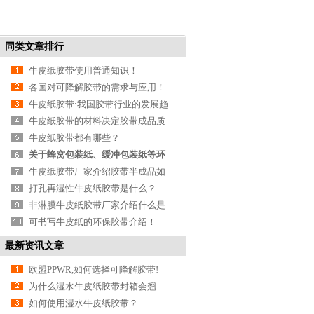
同类文章排行
牛皮纸胶带使用普通知识！
各国对可降解胶带的需求与应用！
牛皮纸胶带:我国胶带行业的发展趋
势
牛皮纸胶带的材料决定胶带成品质
量！
牛皮纸胶带都有哪些？
关于蜂窝包装纸、缓冲包装纸等环
保包装原料介
牛皮纸胶带厂家介绍胶带半成品如
何存储与运输
打孔再湿性牛皮纸胶带是什么？
非淋膜牛皮纸胶带厂家介绍什么是
环保纸？
可书写牛皮纸的环保胶带介绍！
最新资讯文章
欧盟PPWR,如何选择可降解胶带!
为什么湿水牛皮纸胶带封箱会翘
边？
如何使用湿水牛皮纸胶带？