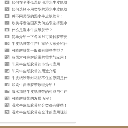
如何在冬季低温使用湿水牛皮纸胶
带?
如何选择不用类型的湿水牛皮纸胶
带
种不同类型的湿水牛皮纸胶带！
欧美等发达国家为何热衷选择湿水
牛皮纸胶带包
什么是湿水牛皮纸胶带？
简单介绍一下各国对可降解胶带要
求与标准！
牛皮纸胶带生产厂家给大家介绍什
么是湿水胶带
可降解胶带一般都有哪些类型？
各国对可降解胶带的需求与应用！
印刷牛皮纸胶带的市场与应用
印刷牛皮纸胶带的用途介绍！
牛皮纸胶带封箱贴不住的原因是什
么？
印刷牛皮纸胶带原理介绍！
湿水加筋牛皮纸胶带的构成与生产
方式!
可降解胶带的发展历程！
湿水牛皮纸胶带的分类都有哪些！
湿水牛皮纸胶带在全球的应用现状
与前景分析！