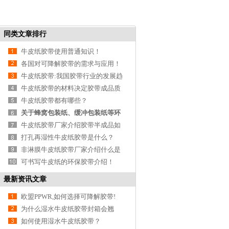
同类文章排行
牛皮纸胶带使用普通知识！
各国对可降解胶带的需求与应用！
牛皮纸胶带:我国胶带行业的发展趋
势
牛皮纸胶带的材料决定胶带成品质
量！
牛皮纸胶带都有哪些？
关于蜂窝包装纸、缓冲包装纸等环
保包装原料介
牛皮纸胶带厂家介绍胶带半成品如
何存储与运输
打孔再湿性牛皮纸胶带是什么？
非淋膜牛皮纸胶带厂家介绍什么是
环保纸？
可书写牛皮纸的环保胶带介绍！
最新资讯文章
欧盟PPWR,如何选择可降解胶带!
为什么湿水牛皮纸胶带封箱会翘
边？
如何使用湿水牛皮纸胶带？