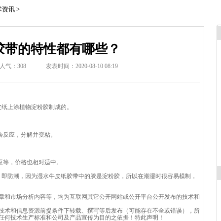
术资讯
>
胶带的特性都有哪些？
人气：
308
发表时间：2020-08-10 08:19
皮纸上涂植物淀粉胶制成的。
会反应，分解并变粘。
豆等，价格也相对适中。
即防潮，因为湿水牛皮纸胶带中的胶是淀粉胶，所以在潮湿时很容易模制，
章和市场分析内容等，均为互联网其它公开网站或公开平台公开发布的技术和
技术和信息资源前提条件下转载、撰写等后发布（可能存在不全或错误），所
任何技术生产标准和公司及产品宣传为目的之依据！特此声明！