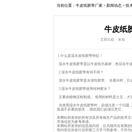
当前位置：
牛皮纸胶带厂家
>
新闻动态
>
技
牛皮纸
文章出处：未知
1.什么是湿水
皮纸胶带
特征！
湿水
牛皮纸胶带
是以牛皮纸为基材，然后在牛
2.湿水牛皮纸胶带有何不同？
湿水牛皮纸胶带是水溶性胶带。 当遇水时，它
3.湿水牛皮纸胶带使用何种胶水？
主要由植物淀粉制成。 使用的材料是土豆，大
当使用湿水牛皮纸胶带时，必须注意一个问题，
造成不必要的损失 ，因此我们必须注意它。
本网站所发布的所有涉及所有相关产品的技术文
市场信息为参考来源。
本网站所发布的信息或内容，仅为我司在有限的
有内容仅供各行业和第三方学习和参考，不作为