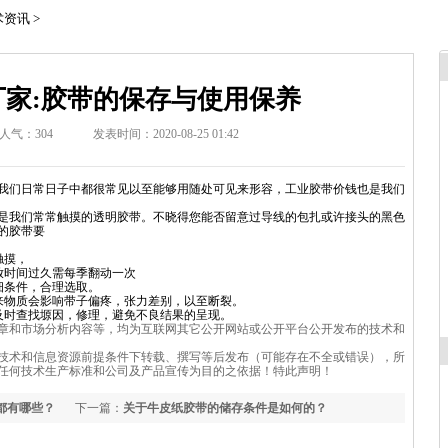
术资讯
>
家:胶带的保存与使用保养
人气：
304
发表时间：2020-08-25 01:42
我们日常日子中都很常见以至能够用随处可见来形容，工业胶带价钱也是我们
是我们常常触摸的透明胶带。不晓得您能否留意过导线的包扎或许接头的黑色
的胶带要
触摸，
放时间过久需每季翻动一次
条件，合理选取。
物质会影响带子偏疼，张力差别，以至断裂。
时查找塬因，修理，避免不良结果的呈现。
章和市场分析内容等，均为互联网其它公开网站或公开平台公开发布的技术和
技术和信息资源前提条件下转载、撰写等后发布（可能存在不全或错误），所
任何技术生产标准和公司及产品宣传为目的之依据！特此声明！
都有哪些？
下一篇：
关于牛皮纸胶带的储存条件是如何的？