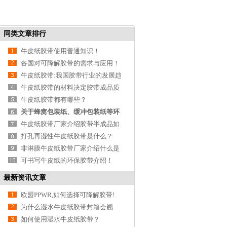
同类文章排行
牛皮纸胶带使用普通知识！
各国对可降解胶带的需求与应用！
牛皮纸胶带:我国胶带行业的发展趋
势
牛皮纸胶带的材料决定胶带成品质
量！
牛皮纸胶带都有哪些？
关于蜂窝包装纸、缓冲包装纸等环
保包装原料介
牛皮纸胶带厂家介绍胶带半成品如
何存储与运输
打孔再湿性牛皮纸胶带是什么？
非淋膜牛皮纸胶带厂家介绍什么是
环保纸？
可书写牛皮纸的环保胶带介绍！
最新资讯文章
欧盟PPWR,如何选择可降解胶带!
为什么湿水牛皮纸胶带封箱会翘
边？
如何使用湿水牛皮纸胶带？