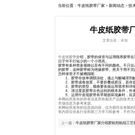
当前位置：
牛皮纸胶带厂家
>
新闻动态
>
技
牛皮纸胶带厂
文章出处：未知
牛皮纸胶带
介绍，
胶带的保管与运用颐养
胶带在
日子中不行短少的一个小用具。
胶带有多种类多规格以至有不同的颜色。不只仅
的胶带，这种胶带称为绝缘胶带。然关于用不完
怎样保管才不被糟蹋呢．
1、胶带存放单调阴凉处，遏止与酸碱溶剂
2、胶带成卷放置，不要折叠或挤压，若存
3、胶带的类型，规格要依据运用需求和详细
4、清洁度是胶带出色运转的根本条件，外来
5、运用中发现胶带有早期损坏现象时，应及
本网站所发布的所有涉及所有相关产品的技术文
市场信息为参考来源。
本网站所发布的信息或内容，仅为我司在有限的
有内容仅供各行业和第三方学习和参考，不作为
上一篇：
牛皮纸胶带厂家介绍胶粘剂粘结工艺