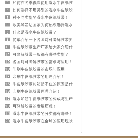
如何在冬季低温使用湿水牛皮纸胶
带?
如何选择不用类型的湿水牛皮纸胶
带
种不同类型的湿水牛皮纸胶带！
欧美等发达国家为何热衷选择湿水
牛皮纸胶带包
什么是湿水牛皮纸胶带？
简单介绍一下各国对可降解胶带要
求与标准！
牛皮纸胶带生产厂家给大家介绍什
么是湿水胶带
可降解胶带一般都有哪些类型？
各国对可降解胶带的需求与应用！
印刷牛皮纸胶带的市场与应用
印刷牛皮纸胶带的用途介绍！
牛皮纸胶带封箱贴不住的原因是什
么？
印刷牛皮纸胶带原理介绍！
湿水加筋牛皮纸胶带的构成与生产
方式!
可降解胶带的发展历程！
湿水牛皮纸胶带的分类都有哪些！
湿水牛皮纸胶带在全球的应用现状
与前景分析！